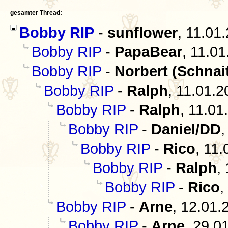
gesamter Thread:
Bobby RIP
-
sunflower
,
11.01
Bobby RIP
-
PapaBear
,
11.01
Bobby RIP
-
Norbert (Schnai
Bobby RIP
-
Ralph
,
11.01.2
Bobby RIP
-
Ralph
,
11.01
Bobby RIP
-
Daniel/DD
Bobby RIP
-
Rico
,
11.
Bobby RIP
-
Ralph
,
Bobby RIP
-
Rico
,
Bobby RIP
-
Arne
,
12.01.
Bobby RIP
-
Arne
,
29.01