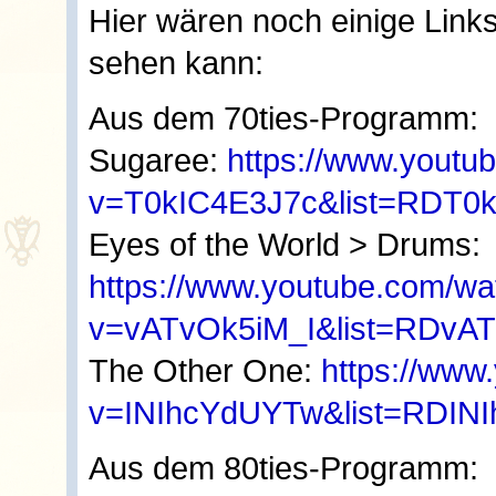
Hier wären noch einige Link
sehen kann:
Aus dem 70ties-Programm:
Sugaree:
https://www.youtu
v=T0kIC4E3J7c&list=RDT0k
Eyes of the World > Drums:
https://www.youtube.com/wa
v=vATvOk5iM_I&list=RDvAT
The Other One:
https://www
v=INIhcYdUYTw&list=RDINI
Aus dem 80ties-Programm: