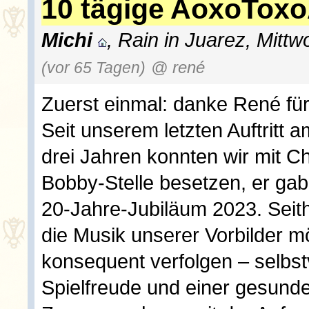
10 tägige AoxoToxo
Michi
, Rain in Juarez, Mittw
(vor 65 Tagen)
@ rené
Zuerst einmal: danke René für 
Seit unserem letzten Auftritt
drei Jahren konnten wir mit Ch
Bobby-Stelle besetzen, er ga
20-Jahre-Jubiläum 2023. Seith
die Musik unserer Vorbilder 
konsequent verfolgen – selbstv
Spielfreude und einer gesund