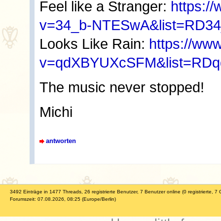
Feel like a Stranger:
https:/
v=34_b-NTESwA&list=RD34
Looks Like Rain:
https://ww
v=qdXBYUXcSFM&list=RDq
The music never stopped!
Michi
antworten
3492 Einträge in 1477 Threads, 26 registrierte Benutzer, 7 Benutzer online (0 registrierte, 7 
Forumszeit: 07.08.2026, 08:25 (Europe/Berlin)