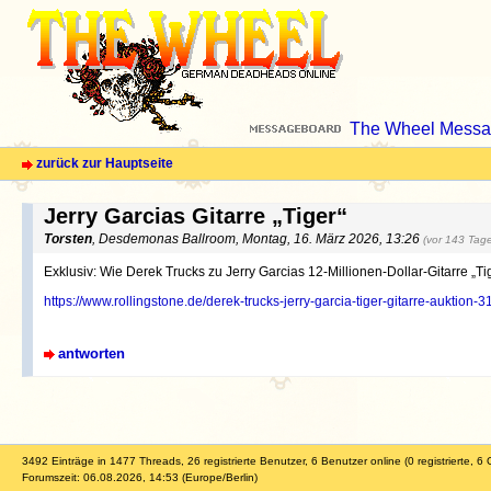
The Wheel Messa
zurück zur Hauptseite
Jerry Garcias Gitarre „Tiger“
Torsten
, Desdemonas Ballroom, Montag, 16. März 2026, 13:26
(vor 143 Tag
Exklusiv: Wie Derek Trucks zu Jerry Garcias 12-Millionen-Dollar-Gitarre „Ti
https://www.rollingstone.de/derek-trucks-jerry-garcia-tiger-gitarre-auktion-
antworten
3492 Einträge in 1477 Threads, 26 registrierte Benutzer, 6 Benutzer online (0 registrierte, 6 
Forumszeit: 06.08.2026, 14:53 (Europe/Berlin)