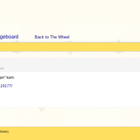
geboard
Back to The Wheel
en)
ger“ kam.
3119177/
Gäste)