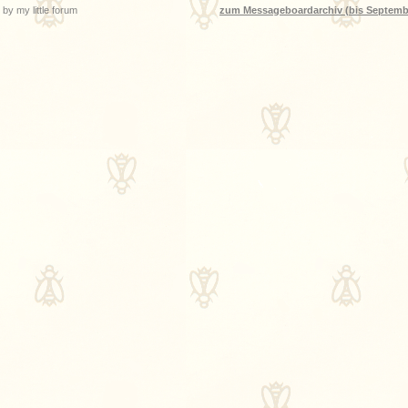
by my little forum
zum Messageboardarchiv (bis Septemb