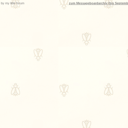
by my little forum
zum Messageboardarchiv (bis Septemb