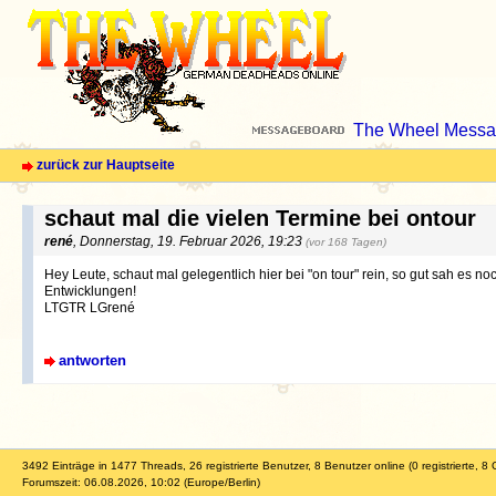
The Wheel Messa
zurück zur Hauptseite
schaut mal die vielen Termine bei ontour
rené
, Donnerstag, 19. Februar 2026, 19:23
(vor 168 Tagen)
Hey Leute, schaut mal gelegentlich hier bei "on tour" rein, so gut sah es no
Entwicklungen!
LTGTR LGrené
antworten
3492 Einträge in 1477 Threads, 26 registrierte Benutzer, 8 Benutzer online (0 registrierte, 8 
Forumszeit: 06.08.2026, 10:02 (Europe/Berlin)