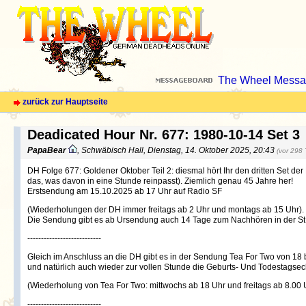
The Wheel Messa
zurück zur Hauptseite
Deadicated Hour Nr. 677: 1980-10-14 Set 3
PapaBear
, Schwäbisch Hall, Dienstag, 14. Oktober 2025, 20:43
(vor 298
DH Folge 677: Goldener Oktober Teil 2: diesmal hört Ihr den dritten Set d
das, was davon in eine Stunde reinpasst). Ziemlich genau 45 Jahre her!
Erstsendung am 15.10.2025 ab 17 Uhr auf Radio SF
(Wiederholungen der DH immer freitags ab 2 Uhr und montags ab 15 Uhr).
Die Sendung gibt es ab Ursendung auch 14 Tage zum Nachhören in der St
---------------------------
Gleich im Anschluss an die DH gibt es in der Sendung Tea For Two von 18
und natürlich auch wieder zur vollen Stunde die Geburts- Und Todestagsec
(Wiederholung von Tea For Two: mittwochs ab 18 Uhr und freitags ab 8.00 U
---------------------------