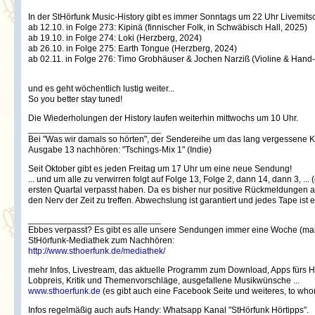
In der StHörfunk Music-History gibt es immer Sonntags um 22 Uhr Livemitsc
ab 12.10. in Folge 273: Kipinä (finnischer Folk, in Schwäbisch Hall, 2025)
ab 19.10. in Folge 274: Loki (Herzberg, 2024)
ab 26.10. in Folge 275: Earth Tongue (Herzberg, 2024)
ab 02.11. in Folge 276: Timo Grobhäuser & Jochen Narziß (Violine & Hand
und es geht wöchentlich lustig weiter...
So you better stay tuned!
Die Wiederholungen der History laufen weiterhin mittwochs um 10 Uhr.
___________________________
Bei "Was wir damals so hörten", der Sendereihe um das lang vergessene Ku
Ausgabe 13 nachhören: "Tschings-Mix 1" (Indie)
Seit Oktober gibt es jeden Freitag um 17 Uhr um eine neue Sendung!
... und um alle zu verwirren folgt auf Folge 13, Folge 2, dann 14, dann 3, .
ersten Quartal verpasst haben. Da es bisher nur positive Rückmeldungen 
den Nerv der Zeit zu treffen. Abwechslung ist garantiert und jedes Tape ist 
___________________________
Ebbes verpasst? Es gibt es alle unsere Sendungen immer eine Woche (man
StHörfunk-Mediathek zum Nachhören:
http://www.sthoerfunk.de/mediathek/
mehr Infos, Livestream, das aktuelle Programm zum Download, Apps fürs Han
Lobpreis, Kritik und Themenvorschläge, ausgefallene Musikwünsche ...
www.sthoerfunk.de
(es gibt auch eine Facebook Seite und weiteres, to who
Infos regelmäßig auch aufs Handy: Whatsapp Kanal "StHörfunk Hörtipps".