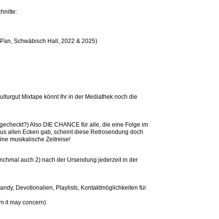
hnitte:
-Pan, Schwäbisch Hall, 2022 & 2025)
lturgut Mixtape könnt Ihr in der Mediathek noch die
.. (gecheckt?) Also DIE CHANCE für alle, die eine Folge im
aus allen Ecken gab, scheint diese Retrosendung doch
eine musikalische Zeitreise!
chmal auch 2) nach der Ursendung jederzeit in der
dy, Devotionalien, Playlists, Kontaktmöglichkeiten für
m it may concern)