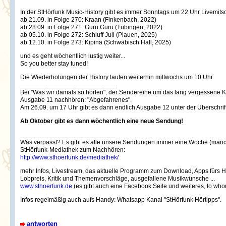
In der StHörfunk Music-History gibt es immer Sonntags um 22 Uhr Livemitsc
ab 21.09. in Folge 270: Kraan (Finkenbach, 2022)
ab 28.09. in Folge 271: Guru Guru (Tübingen, 2022)
ab 05.10. in Folge 272: Schluff Jull (Plauen, 2025)
ab 12.10. in Folge 273: Kipinä (Schwäbisch Hall, 2025)
und es geht wöchentlich lustig weiter...
So you better stay tuned!
Die Wiederholungen der History laufen weiterhin mittwochs um 10 Uhr.
___________________________
Bei "Was wir damals so hörten", der Sendereihe um das lang vergessene Ku
Ausgabe 11 nachhören: "Abgefahrenes".
Am 26.09. um 17 Uhr gibt es dann endlich Ausgabe 12 unter der Überschrift
Ab Oktober gibt es dann wöchentlich eine neue Sendung!
___________________________
Was verpasst? Es gibt es alle unsere Sendungen immer eine Woche (manch
StHörfunk-Mediathek zum Nachhören:
http://www.sthoerfunk.de/mediathek/
mehr Infos, Livestream, das aktuelle Programm zum Download, Apps fürs Han
Lobpreis, Kritik und Themenvorschläge, ausgefallene Musikwünsche ...
www.sthoerfunk.de
(es gibt auch eine Facebook Seite und weiteres, to who
Infos regelmäßig auch aufs Handy: Whatsapp Kanal "StHörfunk Hörtipps".
antworten