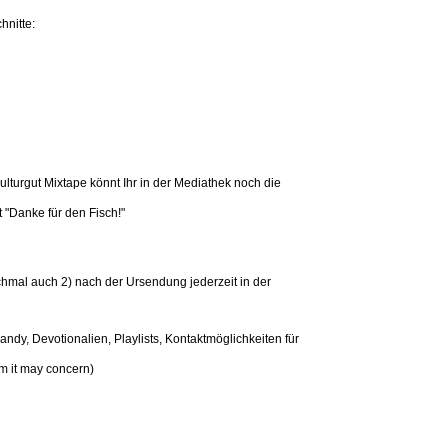
hnitte:
lturgut Mixtape könnt Ihr in der Mediathek noch die
 "Danke für den Fisch!"
mal auch 2) nach der Ursendung jederzeit in der
dy, Devotionalien, Playlists, Kontaktmöglichkeiten für
m it may concern)