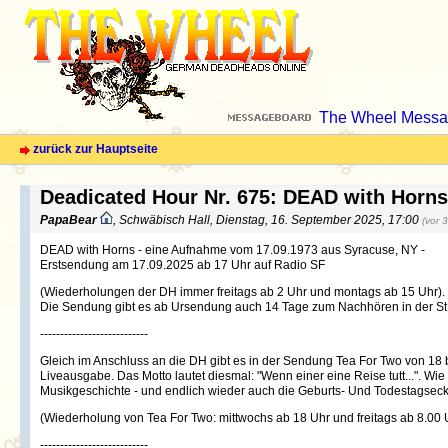
The Wheel Messa
zurück zur Hauptseite
Deadicated Hour Nr. 675: DEAD with Horns
PapaBear
, Schwäbisch Hall, Dienstag, 16. September 2025, 17:00
(vor 
DEAD with Horns - eine Aufnahme vom 17.09.1973 aus Syracuse, NY -
Erstsendung am 17.09.2025 ab 17 Uhr auf Radio SF
(Wiederholungen der DH immer freitags ab 2 Uhr und montags ab 15 Uhr).
Die Sendung gibt es ab Ursendung auch 14 Tage zum Nachhören in der St
---------------------------
Gleich im Anschluss an die DH gibt es in der Sendung Tea For Two von 18 
Liveausgabe. Das Motto lautet diesmal: "Wenn einer eine Reise tutt...". Wi
Musikgeschichte - und endlich wieder auch die Geburts- Und Todestagseck
(Wiederholung von Tea For Two: mittwochs ab 18 Uhr und freitags ab 8.00 U
---------------------------