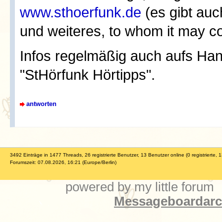
www.sthoerfunk.de
(es gibt auc
und weiteres, to whom it may c
Infos regelmäßig auch aufs Ha
"StHörfunk Hörtipps".
antworten
3492 Einträge in 1477 Threads, 26 registrierte Benutzer, 13 Benutzer online (0 registrierte, 
Forumszeit: 07.08.2026, 16:21 (Europe/Berlin)
powered by my little forum
Messageboardarch