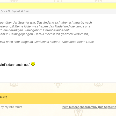
6
(vor 416 Tagen)
@ Arne
egenüber der Spanier war. Das änderte sich aber schlagartig nach
sterung!!! Meine Güte, was haben das Mädel und die Jungs uns
 nie derartigen Jubel gehört. Ohrenbetäubend!!!!
ehr in Detail gegangen. Darauf möchte ich gänzlich verzichten,
 wird noch sehr lange im Gedächnis bleiben. Nochmals vielen Dank
wird´s dann auch gut."
Gäste)
by my little forum
zum Messageboardarchiv (bis Septemb