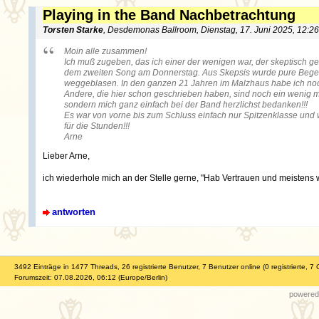
Playing in the Band Nachbetrachtung
Torsten Starke
, Desdemonas Ballroom, Dienstag, 17. Juni 2025, 12:2
Moin alle zusammen!
Ich muß zugeben, das ich einer der wenigen war, der skeptisch g
dem zweiten Song am Donnerstag. Aus Skepsis wurde pure Begei
weggeblasen. In den ganzen 21 Jahren im Malzhaus habe ich noch
Andere, die hier schon geschrieben haben, sind noch ein wenig m
sondern mich ganz einfach bei der Band herzlichst bedanken!!!
Es war von vorne bis zum Schluss einfach nur Spitzenklasse und
für die Stunden!!!
Arne
Lieber Arne,
ich wiederhole mich an der Stelle gerne, "Hab Vertrauen und meistens 
antworten
3492 Einträge in 1477 Threads, 26 registrierte Benutzer, 7 Benutzer online (0 registrierte, 7 
Forumszeit: 07.08.2026, 06:12 (Europe/Berlin)
powered 