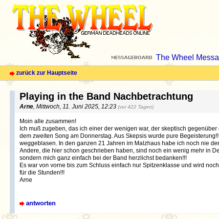
The Wheel Messa
zurück zur Hauptseite
Playing in the Band Nachbetrachtung
Arne
, Mittwoch, 11. Juni 2025, 12:23
(vor 422 Tagen)
Moin alle zusammen!
Ich muß zugeben, das ich einer der wenigen war, der skeptisch gegenüber 
dem zweiten Song am Donnerstag. Aus Skepsis wurde pure Begeisterung!!
weggeblasen. In den ganzen 21 Jahren im Malzhaus habe ich noch nie dera
Andere, die hier schon geschrieben haben, sind noch ein wenig mehr in De
sondern mich ganz einfach bei der Band herzlichst bedanken!!!
Es war von vorne bis zum Schluss einfach nur Spitzenklasse und wird noc
für die Stunden!!!
Arne
antworten