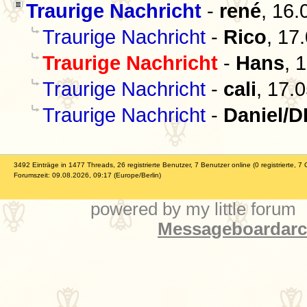
Traurige Nachricht
-
rené
,
16.
Traurige Nachricht
-
Rico
,
17.
Traurige Nachricht
-
Hans
,
1
Traurige Nachricht
-
cali
,
17.0
Traurige Nachricht
-
Daniel/D
3492 Einträge in 1477 Threads, 26 registrierte Benutzer, 7 Benutzer online (0 registrierte, 7 
Forumszeit: 09.08.2026, 09:17 (Europe/Berlin)
powered by my little forum
Messageboardarch