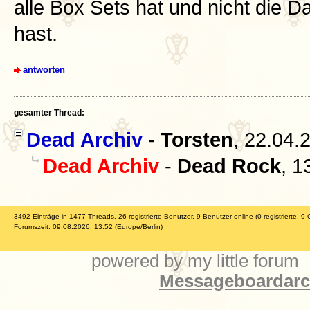
alle Box Sets hat und nicht die D
hast.
antworten
gesamter Thread:
Dead Archiv
-
Torsten
,
22.04.
Dead Archiv
-
Dead Rock
,
1
3492 Einträge in 1477 Threads, 26 registrierte Benutzer, 9 Benutzer online (0 registrierte, 9 
Forumszeit: 09.08.2026, 13:52 (Europe/Berlin)
powered by my little forum
Messageboardarch