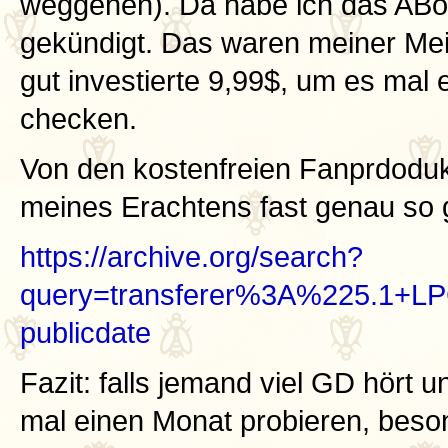
weggehen). Da habe ich das ABo 
gekündigt. Das waren meiner Mei
gut investierte 9,99$, um es mal
checken.
Von den kostenfreien Fanprdodukt
meines Erachtens fast genau so 
https://archive.org/search?
query=transferer%3A%225.1+L
publicdate
Fazit: falls jemand viel GD hört u
mal einen Monat probieren, beson