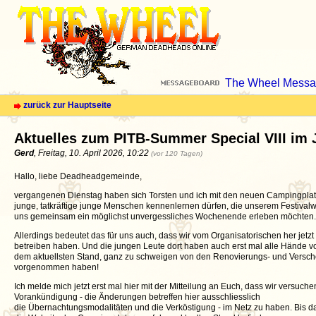
The Wheel Messa
zurück zur Hauptseite
Aktuelles zum PITB-Summer Special VIII im J
Gerd
, Freitag, 10. April 2026, 10:22
(vor 120 Tagen)
Hallo, liebe Deadheadgemeinde,
vergangenen Dienstag haben sich Torsten und ich mit den neuen Campingplatzb
junge, tatkräftige junge Menschen kennenlernen dürfen, die unserem Festiv
uns gemeinsam ein möglichst unvergessliches Wochenende erleben möchten.
Allerdings bedeutet das für uns auch, dass wir vom Organisatorischen her jetz
betreiben haben. Und die jungen Leute dort haben auch erst mal alle Hände voll
dem aktuellsten Stand, ganz zu schweigen von den Renovierungs- und Versch
vorgenommen haben!
Ich melde mich jetzt erst mal hier mit der Mitteilung an Euch, dass wir versuc
Vorankündigung - die Änderungen betreffen hier ausschliesslich
die Übernachtungsmodalitäten und die Verköstigung - im Netz zu haben. Bis da