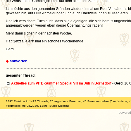
die Website des Campingplatzes auf dem aktuellen Stand befinden.
Ich möchte aus den genannten Gründen wieder einmal um Euer Verständnis bitte
gewesen bin, auf Eure Anmeldungen und auch Überweisungen zu reagieren. Da
Und ich versichere Euch auch, dass alle diejenigen, die sich bereits angemeld
angemailt werden wegen eben dieser Übernachtungsfragen!
Mehr dann sicher in der nächsten Woche.
Habt jetzt alle erst mal ein schönes Wochenende
Gerd
antworten
gesamter Thread:
Aktuelles zum PITB-Summer Special VIII im Juli in Bornsdorf
-
Gerd
,
10.
3492 Einträge in 1477 Threads, 26 registrierte Benutzer, 46 Benutzer online (0 registrierte, 
Forumszeit: 08.08.2026, 12:06 (Europe/Berlin)
powered 