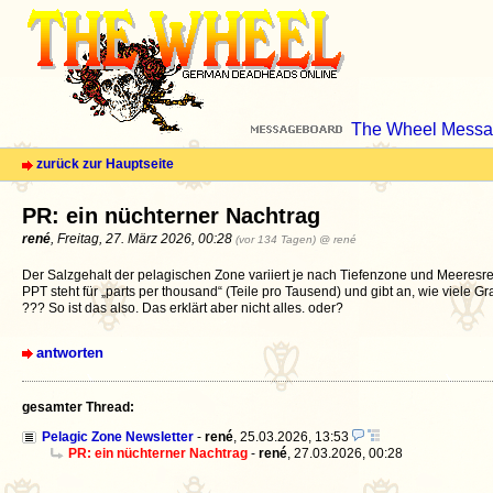
The Wheel Messa
zurück zur Hauptseite
PR: ein nüchterner Nachtrag
rené
, Freitag, 27. März 2026, 00:28
(vor 134 Tagen)
@ rené
Der Salzgehalt der pelagischen Zone variiert je nach Tiefenzone und Meeresr
PPT steht für „parts per thousand“ (Teile pro Tausend) und gibt an, wie viele
??? So ist das also. Das erklärt aber nicht alles. oder?
antworten
gesamter Thread:
Pelagic Zone Newsletter
-
rené
,
25.03.2026, 13:53
PR: ein nüchterner Nachtrag
-
rené
,
27.03.2026, 00:28