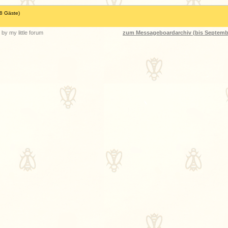
18 Gäste)
by my little forum
zum Messageboardarchiv (bis Septemb