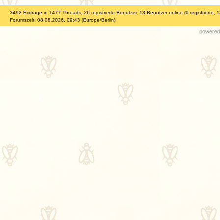
3492 Einträge in 1477 Threads, 26 registrierte Benutzer, 18 Benutzer online (0 registrierte, 
Forumszeit: 08.08.2026, 09:43 (Europe/Berlin)
powered 