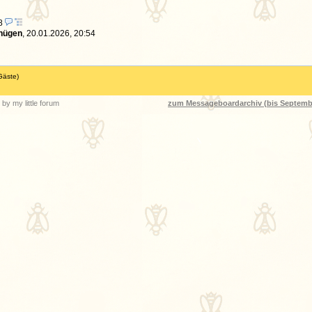
28
nügen
,
20.01.2026, 20:54
Gäste)
by my little forum
zum Messageboardarchiv (bis Septemb