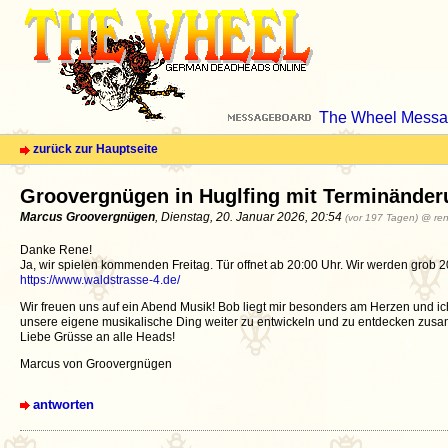
The Wheel Messa
zurück zur Hauptseite
Groovergnügen in Huglfing mit Terminänder
Marcus Groovergnügen
, Dienstag, 20. Januar 2026, 20:54
(vor 197 Tagen)
@ re
Danke Rene!
Ja, wir spielen kommenden Freitag. Tür offnet ab 20:00 Uhr. Wir werden grob 20:30
https://www.waldstrasse-4.de/
Wir freuen uns auf ein Abend Musik! Bob liegt mir besonders am Herzen und ich bi
unsere eigene musikalische Ding weiter zu entwickeln und zu entdecken zusa
Liebe Grüsse an alle Heads!
Marcus von Groovergnügen
antworten