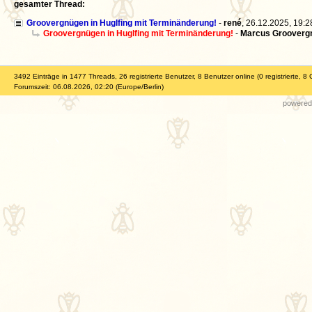
gesamter Thread:
Groovergnügen in Huglfing mit Terminänderung!
-
rené
,
26.12.2025, 19:
Groovergnügen in Huglfing mit Terminänderung!
-
Marcus Grooverg
3492 Einträge in 1477 Threads, 26 registrierte Benutzer, 8 Benutzer online (0 registrierte, 8 
Forumszeit: 06.08.2026, 02:20 (Europe/Berlin)
powered 