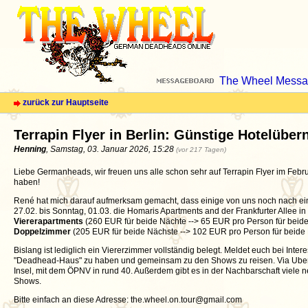
The Wheel Messa
zurück zur Hauptseite
Terrapin Flyer in Berlin: Günstige Hotelübe
Henning
, Samstag, 03. Januar 2026, 15:28
(vor 217 Tagen)
Liebe Germanheads, wir freuen uns alle schon sehr auf Terrapin Flyer im Febr
haben!
René hat mich darauf aufmerksam gemacht, dass einige von uns noch nach ein
27.02. bis Sonntag, 01.03. die Homaris Apartments and der Frankfurter Allee in B
Viererapartments
(260 EUR für beide Nächte --> 65 EUR pro Person für beid
Doppelzimmer
(205 EUR für beide Nächste --> 102 EUR pro Person für beide
Bislang ist lediglich ein Viererzimmer vollständig belegt. Meldet euch bei Inter
"Deadhead-Haus" zu haben und gemeinsam zu den Shows zu reisen. Via Uber/T
Insel, mit dem ÖPNV in rund 40. Außerdem gibt es in der Nachbarschaft viele n
Shows.
Bitte einfach an diese Adresse: the.wheel.on.tour@gmail.com