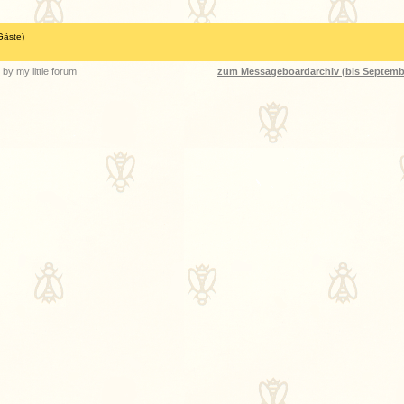
Gäste)
by my little forum
zum Messageboardarchiv (bis Septemb