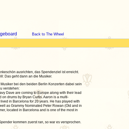
geboard
Back to The Wheel
nkeschön ausrichten, das Spendenziel ist erreicht.
ll: Das geht dann an die Musiker.
e Musiker bei den beiden Berlin Konzerten dabei sein
zu verstehen:
vy Dave are coming to Europe along with their lead
d on drums by Bryan Curtis. Aaron is a multi-
lived in Barcelona for 20 years. He has played with
s well as Grammy Nominated Peter Rowan (Old and in
r, located in Barcelona and is one of the most in
 Spender kommen zuerst ran, so war es versprochen.