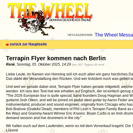
The Wheel Messa
zurück zur Hauptseite
Terrapin Flyer kommen nach Berlin
René
, Sonntag, 05. Oktober 2025, 14:29
(vor 307 Tagen)
@ rené
Liebe Leute, im Namen von Henning soll ich euch allen ein ganz herzliches Da
Das stärkt der Veranstaltung den Rücken. Und wer trotzdem noch was geben wi
Und weil wir gerade dabei sind, Terrapin Flyer haben gerade mitgeteilt, welch
werden. Ich lass den Text mal wie erhalten auf Englisch, der ist einfach genug 
"The 2026 European tour is quite special; band founders Doug Hagman and Wa
guitarist Josh Olken, and will be joined on pedal steel guitar by Aaron Feder an
instrumentalist, producer and sound engineer, originally from Chicago who has 
Bob Bralove (Grateful Dead), members of Phil Lesh’s Terrapin Family Band a
the Way) and Grammy Award Winner Eric Krasno. Bryan Curtis is an Irish drumme
demand session and live drummers in the city."
Wir halten euch auf dem Laufenden, wenn es mit dem Vorverkauf losgeht. Die
LGrené