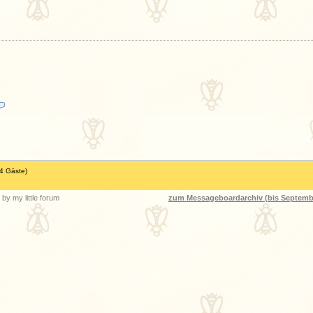
14 Gäste)
by my little forum
zum Messageboardarchiv (bis Septemb